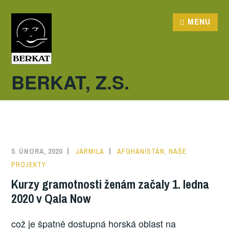
Skip
to
MENU
content
BERKAT, Z.S.
5. ÚNORA, 2020
JARMILA
AFGHÁNISTÁN
,
NAŠE
PROJEKTY
Kurzy gramotnosti ženám začaly 1. ledna
2020 v Qala Now
což je špatně dostupná horská oblast na