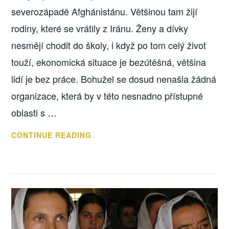
severozápadě Afghánistánu. Většinou tam žijí
rodiny, které se vrátily z Iránu. Ženy a dívky
nesmějí chodit do školy, i když po tom celý život
touží, ekonomická situace je bezútěšná, většina
lidí je bez práce. Bohužel se dosud nenašla žádná
organizace, která by v této nesnadno přístupné
oblasti s …
KURZY
CONTINUE READING
GRAMOTNOSTI
ŽENÁM
ZAČALY
1.
LEDNA
2020
V