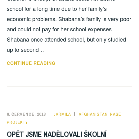
school for a long time due to her family’s
economic problems. Shabana’s family is very poor
and could not pay for her school expenses.
Shabana once attended school, but only studied
up to second …
JAK
CONTINUE READING
JSME
UDĚLALI
SHABANĚ
RADOST
8. ČERVENCE, 2018
JARMILA
AFGHÁNISTÁN
,
NAŠE
PROJEKTY
OPĚT JSME NADĚLOVALI ŠKOLNÍ