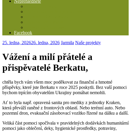
Nepřehlédněte
Zásady Berkatu
Vyúčtování veřejných sbírek
Ti, kteří nám pomáhají
Galerie Ivy Zimové
Berkat na Slovensku
Facebook
25. ledna, 2026
26. ledna, 2026
Jarmila
Naše projekty
Vážení a milí přátelé a
přispěvatelé Berkatu,
chtěla bych vám všem moc poděkovat za finanční a hmotné
příspěvky, které jste Berkatu v roce 2025 poskytli. Bez vaší pomoci
bychom trpícím obyvatelům Ukrajiny pomáhat nemohli.
Ať to byla např. opravená sanita pro mediky z jednotky Kraken,
která převáží raněné z frontových oblastí. Nebo terénní auto. Nebo
pozemní dron, evakuační zásobovací vozítko řízené na dálku a další.
Veliká část pomoci spočívala v pravidelných dodávkách humanitární
pomoci jako oblečení, deky, hygienické prostředky, potraviny,