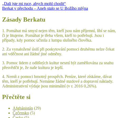
Navigace
„Dali jste mi ruce, abych mohl chodit“
Berkat v přechodu – Aneb stalo se U Božího mlýna
pro
příspěvek
Zásady Berkatu
1. Pomáhat má smysl nejen těm, kteří jsou nám příjemní, líbí se nám,
či je litujeme. Pomáhat je třeba všem, kteří to potřebují. Jsou i
případy, kdy pomoc učinila z lumpa slušného člověka.
2. Za vynaložené úsilí při poskytování pomoci druhému nelze čekat
ani vděčnost ani žádné jiné odměny.
3. Pomoc lidem z odlišných kultur nesmí být zaměňována za snahu
přesvědčit je, že naše kultura je lepší.
4. Nemít z pomoci hmotný prospěch. Peníze, které získáme, dávat
těm, kteří je potřebují. Nemáme žádné mzdové a dopravní náklady.
Administrativní výdaje jsou minimální (v r. 2016 0,26%).
Přečtěte si
Afghánistán
(29)
Čečensko
(5)
Česko
(5)