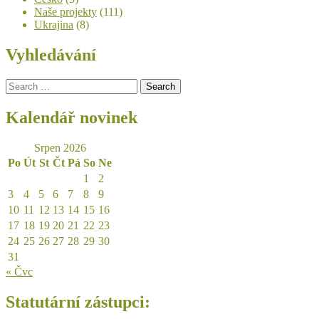
Naše projekty
(111)
Ukrajina
(8)
Vyhledávání
Search
for:
Kalendář novinek
Srpen 2026
Po
Út
St
Čt
Pá
So
Ne
1
2
3
4
5
6
7
8
9
10
11
12
13
14
15
16
17
18
19
20
21
22
23
24
25
26
27
28
29
30
31
« Čvc
Statutární zástupci: