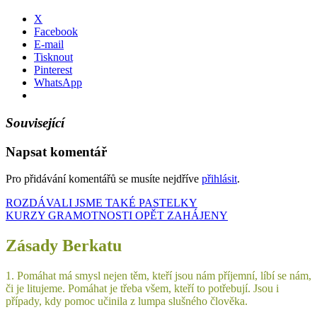
X
Facebook
E-mail
Tisknout
Pinterest
WhatsApp
Související
Napsat komentář
Pro přidávání komentářů se musíte nejdříve
přihlásit
.
Navigace
ROZDÁVALI JSME TAKÉ PASTELKY
KURZY GRAMOTNOSTI OPĚT ZAHÁJENY
pro
příspěvek
Zásady Berkatu
1. Pomáhat má smysl nejen těm, kteří jsou nám příjemní, líbí se nám,
či je litujeme. Pomáhat je třeba všem, kteří to potřebují. Jsou i
případy, kdy pomoc učinila z lumpa slušného člověka.