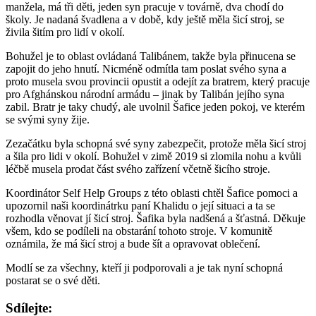
manžela, má tři děti, jeden syn pracuje v továrně, dva chodí do
školy. Je nadaná švadlena a v době, kdy ještě měla šicí stroj, se
živila šitím pro lidí v okolí.
Bohužel je to oblast ovládaná Talibánem, takže byla přinucena se
zapojit do jeho hnutí. Nicméně odmítla tam poslat svého syna a
proto musela svou provincii opustit a odejít za bratrem, který pracuje
pro Afghánskou národní armádu – jinak by Talibán jejího syna
zabil. Bratr je taky chudý, ale uvolnil Šafice jeden pokoj, ve kterém
se svými syny žije.
Zezačátku byla schopná své syny zabezpečit, protože měla šicí stroj
a šila pro lidi v okolí. Bohužel v zimě 2019 si zlomila nohu a kvůli
léčbě musela prodat část svého zařízení včetně šicího stroje.
Koordinátor Self Help Groups z této oblasti chtěl Šafice pomoci a
upozornil naši koordinátrku paní Khalidu o její situaci a ta se
rozhodla věnovat jí šicí stroj. Šafika byla nadšená a šťastná. Děkuje
všem, kdo se podíleli na obstarání tohoto stroje. V komunitě
oznámila, že má šicí stroj a bude šít a opravovat oblečení.
Modlí se za všechny, kteří ji podporovali a je tak nyní schopná
postarat se o své děti.
Sdílejte: