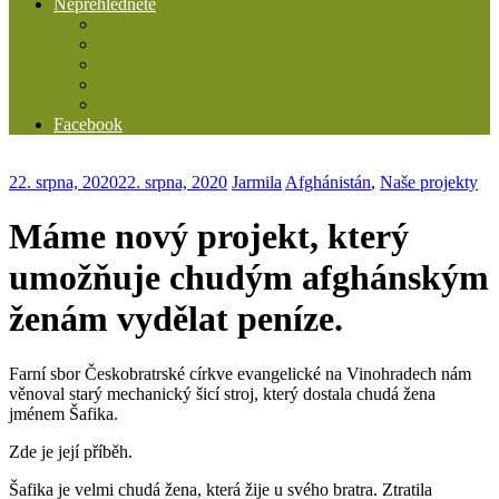
Nepřehlédněte
Zásady Berkatu
Vyúčtování veřejných sbírek
Ti, kteří nám pomáhají
Galerie Ivy Zimové
Berkat na Slovensku
Facebook
22. srpna, 2020
22. srpna, 2020
Jarmila
Afghánistán
,
Naše projekty
Máme nový projekt, který
umožňuje chudým afghánským
ženám vydělat peníze.
Farní sbor Českobratrské církve evangelické na Vinohradech nám
věnoval starý mechanický šicí stroj, který dostala chudá žena
jménem Šafika.
Zde je její příběh.
Šafika je velmi chudá žena, která žije u svého bratra. Ztratila