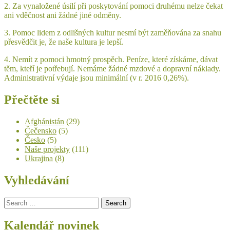
2. Za vynaložené úsilí při poskytování pomoci druhému nelze čekat
ani vděčnost ani žádné jiné odměny.
3. Pomoc lidem z odlišných kultur nesmí být zaměňována za snahu
přesvědčit je, že naše kultura je lepší.
4. Nemít z pomoci hmotný prospěch. Peníze, které získáme, dávat
těm, kteří je potřebují. Nemáme žádné mzdové a dopravní náklady.
Administrativní výdaje jsou minimální (v r. 2016 0,26%).
Přečtěte si
Afghánistán
(29)
Čečensko
(5)
Česko
(5)
Naše projekty
(111)
Ukrajina
(8)
Vyhledávání
Search
for:
Kalendář novinek