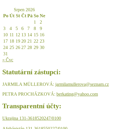
Srpen 2026
Po
Út
St
Čt
Pá
So
Ne
1
2
3
4
5
6
7
8
9
10
11
12
13
14
15
16
17
18
19
20
21
22
23
24
25
26
27
28
29
30
31
« Čvc
Statutární zástupci:
JARMILA MÜLLEROVÁ:
jarmilamullerova@seznam.cz
PETRA PROCHÁZKOVÁ:
berkating@yahoo.com
Transparentní účty:
Ukrajina 131-3618520247/0100
Afghánistán 131-3618550227/0100