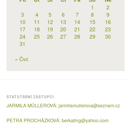
1
2
3
4
5
6
7
8
9
10
11
12
13
14
15
16
17
18
19
20
21
22
23
24
25
26
27
28
29
30
31
« Čvc
STATUTÁRNÍ ZÁSTUPCI:
JARMILA MÜLLEROVÁ:
jarmilamullerova@seznam.cz
PETRA PROCHÁZKOVÁ:
berkating@yahoo.com