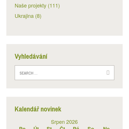
Naše projekty
(111)
Ukrajina
(8)
Vyhledávání
Search
for:
Kalendář novinek
Srpen 2026
Po
Út
St
Čt
Pá
So
Ne